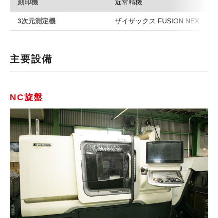
刻印機
近常精機
3次元測定機
ザイザックス FUSION NEX
主要設備
NC旋盤