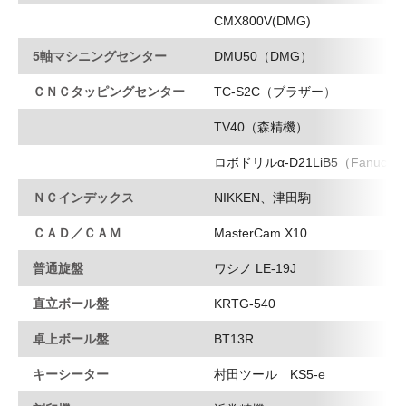
CMX800V(DMG)
5軸マシニングセンター
DMU50（DMG）
ＣＮＣタッピングセンター
TC-S2C（ブラザー）
TV40（森精機）
ロボドリルα-D21LiB5（Fanuc）
ＮＣインデックス
NIKKEN、津田駒
ＣＡＤ／ＣＡＭ
MasterCam X10
普通旋盤
ワシノ LE-19J
直立ボール盤
KRTG-540
卓上ボール盤
BT13R
キーシーター
村田ツール KS5-e